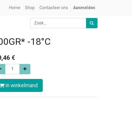
Home
Shop
Contacteer ons
Aanmelden
0GR* -18°C
0,46
€
In winkelmand